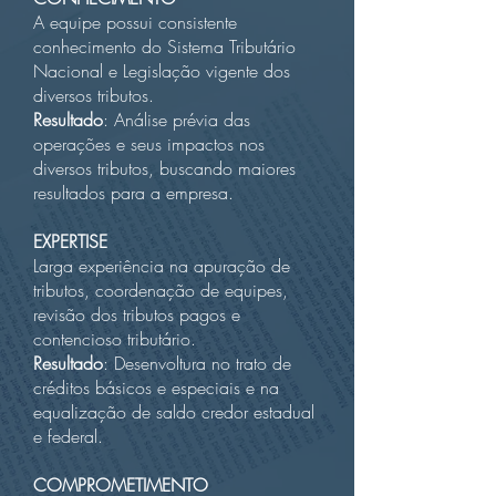
A equipe possui consistente
conhecimento do Sistema Tributário
Nacional e Legislação vigente dos
diversos tributos.
Resultado
: Análise prévia das
operações e seus impactos nos
diversos tributos, buscando maiores
resultados para a empresa.
EXPERTISE
Larga experiência na apuração de
tributos, coordenação de equipes,
revisão dos tributos pagos e
contencioso tributário.
Resultado
: Desenvoltura no trato de
créditos básicos e especiais e na
equalização de saldo credor estadual
e federal.
COMPROMETIMENTO