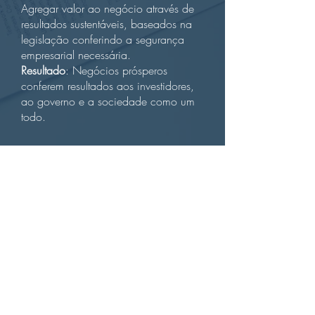
Agregar valor ao negócio através de
resultados sustentáveis, baseados na
legislação conferindo a segurança
empresarial necessária.
Resultado
: Negócios prósperos
conferem resultados aos investidores,
ao governo e a sociedade como um
todo.
TRIBUTÁRIO